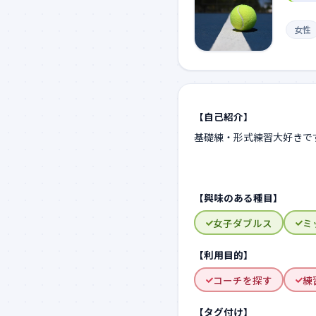
女性
【自己紹介】
【興味のある種目】
女子ダブルス
ミ
【利用目的】
コーチを探す
練
【タグ付け】